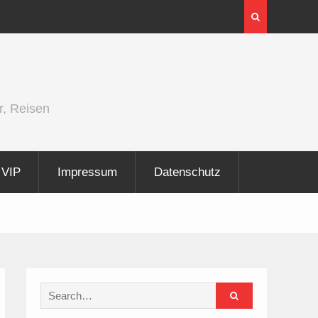
er und
Berlin Runners City Night 2026
r, Reisen
VIP
Impressum
Datenschutz
Search
for: