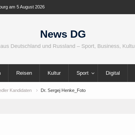
enburg am 5 August 2026
IFA 2026 Audio wird größer, international
vielfältiger
News DG
 aus Deutschland und Russland – Sport, Business, Kultu
n
Reisen
Kultur
Sport
Digital
edler Kandidaten
Dr. Sergej Henke_Foto