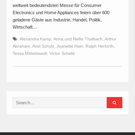
weltweit bedeutendsten Messe für Consumer
Electronics und Home Appliances feiern über 600
geladene Gäste aus Industrie, Handel, Politik,
Wirtschaft…
Alexandra Kamp
,
Anna und Nellie Thalbach
,
Arthur
Abraham
,
Axel Schulz
,
Jeanette Hain
,
Ralph Herforth
,
Tessa Mittelstaedt
,
Victor Schefé
Search
for: