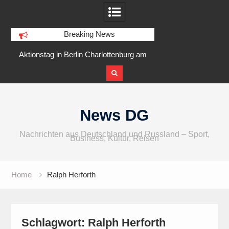
Breaking News
r
Aktionstag in Berlin Charlottenburg am
IFA 2026 Audio
5 August 2026 am Goslarer Ufer
internationaler u
Skip
to
News DG
content
Nachrichten aus Deutschland und Russland – Sport,
Business, Kultur, Reisen
Home
Ralph Herforth
Schlagwort:
Ralph Herforth