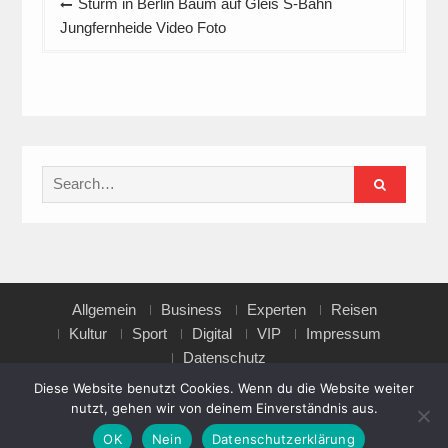
Sturm in Berlin Baum auf Gleis S-Bahn
Jungfernheide Video Foto
Search
for:
Allgemein
Business
Experten
Reisen
Kultur
Sport
Digital
VIP
Impressum
Datenschutz
Diese Website benutzt Cookies. Wenn du die Website weiter
nutzt, gehen wir von deinem Einverständnis aus.
Copyright © All rights reserved.
OK
Nein
Datenschutzerklärung
Magazine Point by
Axle Themes