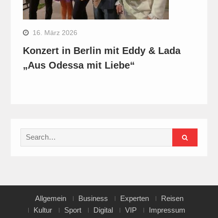
16. März 2026
Konzert in Berlin mit Eddy & Lada
„Aus Odessa mit Liebe“
Search
for:
Allgemein
Business
Experten
Reisen
Kultur
Sport
Digital
VIP
Impressum