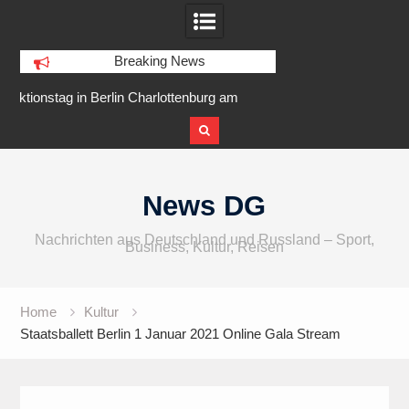
Breaking News
 Charlottenburg am
IFA 2026 Audio wird größer,
Berl
 Goslarer Ufer
internationaler und vielfältiger
Skip
to
News DG
content
Nachrichten aus Deutschland und Russland – Sport,
Business, Kultur, Reisen
Home
Kultur
Staatsballett Berlin 1 Januar 2021 Online Gala Stream