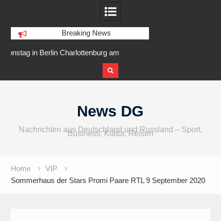
Breaking News
enburg am
IFA 2026 Audio wird größer,
Berlin Runner
r Ufer
internationaler und vielfältiger
Skip
to
News DG
content
Nachrichten aus Deutschland und Russland – Sport,
Business, Kultur, Reisen
Home
VIP
Sommerhaus der Stars Promi Paare RTL 9 September 2020