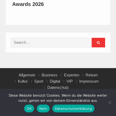
Awards 2026
Search
for:
Allgemein
Business
Experten
Reisen
Kultur
Sport
Digital
VIP
Impressum
Datenschutz
Diese Website benutzt Cookies. Wenn du die Website weiter
nutzt, gehen wir von deinem Einverständnis aus.
Copyright © All rights reserved.
OK
Nein
Datenschutzerklärung
Magazine Point by
Axle Themes