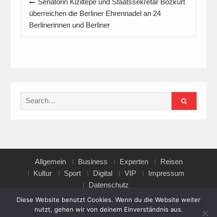
Senatorin Kiziltepe und Staatssekretär Bozkurt
überreichen die Berliner Ehrennadel an 24
Berlinerinnen und Berliner
Search
for:
Allgemein
Business
Experten
Reisen
Kultur
Sport
Digital
VIP
Impressum
Datenschutz
Diese Website benutzt Cookies. Wenn du die Website weiter
nutzt, gehen wir von deinem Einverständnis aus.
Copyright © All rights reserved.