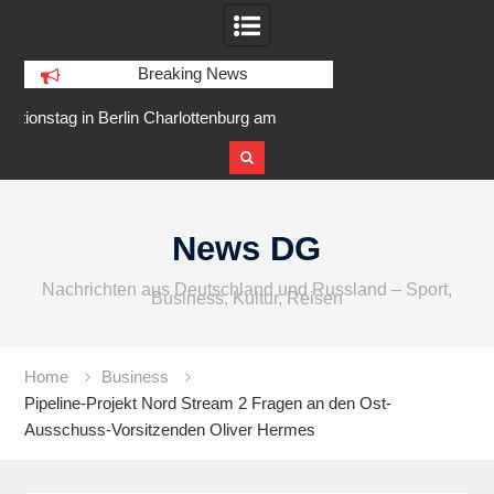
Breaking News
urg am
IFA 2026 Audio wird größer,
Berlin Runners 
fer
internationaler und vielfältiger
Skip
to
News DG
content
Nachrichten aus Deutschland und Russland – Sport,
Business, Kultur, Reisen
Home
Business
Pipeline-Projekt Nord Stream 2 Fragen an den Ost-
Ausschuss-Vorsitzenden Oliver Hermes