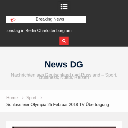
Breaking News
am
IFA 2026 Audio wird größer,
Berlin Runners City 
internationaler und vielfältiger
Skip
to
News DG
content
Nachrichten aus Deutschland und Russland – Sport,
Business, Kultur, Reisen
Home
Sport
Schlussfeier Olympia 25 Februar 2018 TV Übertragung