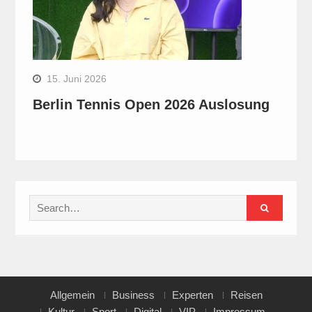
15. Juni 2026
Berlin Tennis Open 2026 Auslosung
Search
for:
Allgemein
Business
Experten
Reisen
Kultur
Sport
Digital
VIP
Impressum