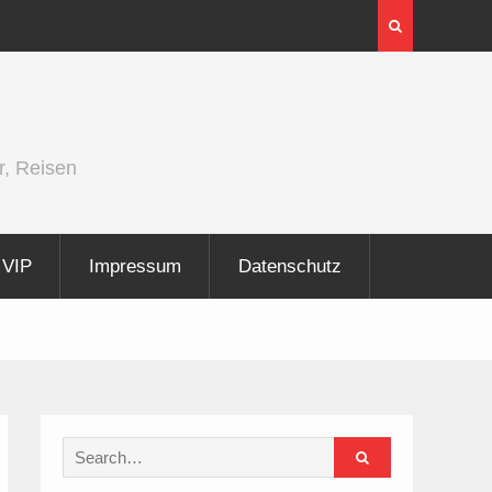
InnoTrans 2026 zeigt Technologien für die
Elektrifizierung der Schiene
r, Reisen
VIP
Impressum
Datenschutz
Search
for: