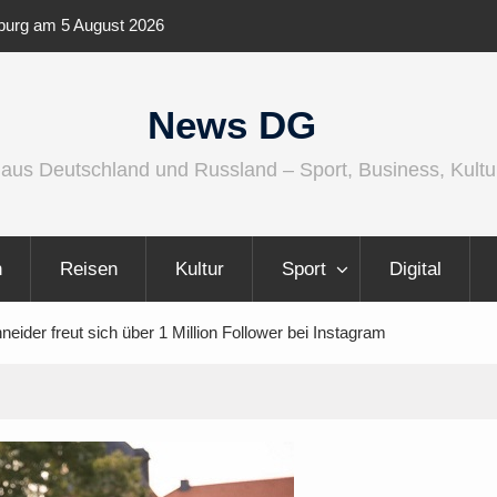
ternationaler und
Berlin Runners City Night 2026
News DG
 aus Deutschland und Russland – Sport, Business, Kultu
n
Reisen
Kultur
Sport
Digital
 freut sich über 1 Million Follower bei Instagram