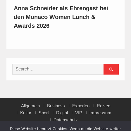
Anna Schneider als Ehrengast bei
den Monaco Women Lunch &
Awards 2026
Search
for:
Allgemein
Business
Experten
Reisen
Kultur
Sport
Digital
VIP
Impressum
Datenschutz
Diese Website benutzt Cookies. Wenn du die Website weiter