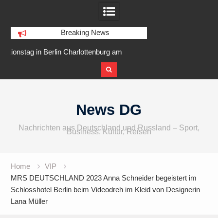
Breaking News
am
IFA 2026 Audio wird größer,
Berlin Runners City 
internationaler und vielfältiger
Skip
to
News DG
content
Nachrichten aus Deutschland und Russland – Sport,
Business, Kultur, Reisen
Home
VIP
MRS DEUTSCHLAND 2023 Anna Schneider begeistert im
Schlosshotel Berlin beim Videodreh im Kleid von Designerin
Lana Müller