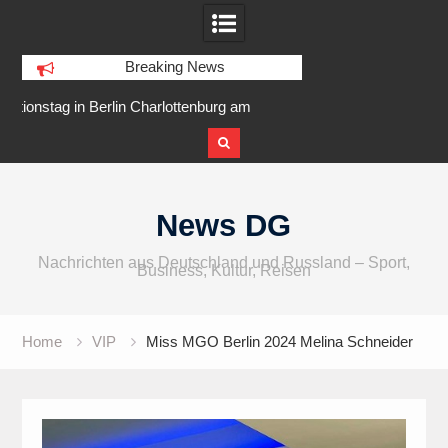
Breaking News
 am
IFA 2026 Audio wird größer,
Berlin Runners Cit
internationaler und vielfältiger
Skip
to
News DG
content
Nachrichten aus Deutschland und Russland – Sport,
Business, Kultur, Reisen
Home
VIP
Miss MGO Berlin 2024 Melina Schneider