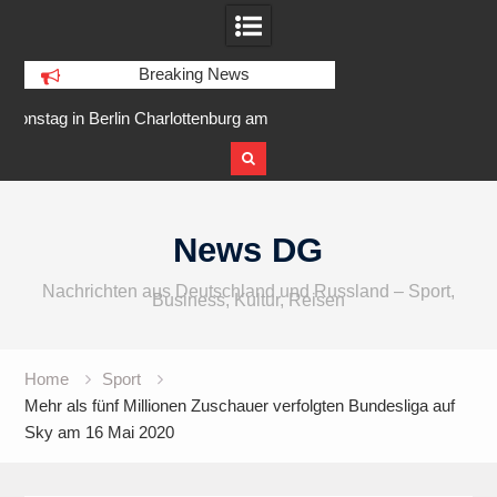
Breaking News
am
IFA 2026 Audio wird größer,
Berlin Runners City 
internationaler und vielfältiger
Skip
to
News DG
content
Nachrichten aus Deutschland und Russland – Sport,
Business, Kultur, Reisen
Home
Sport
Mehr als fünf Millionen Zuschauer verfolgten Bundesliga auf
Sky am 16 Mai 2020