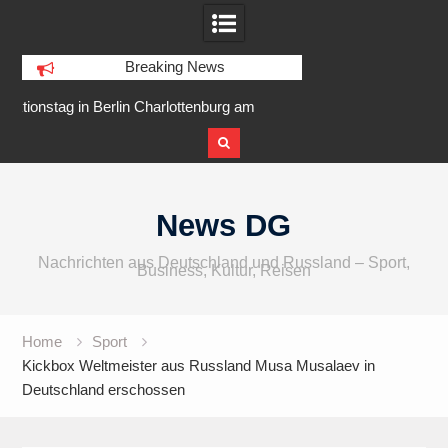
Breaking News
enburg am
IFA 2026 Audio wird größer,
Berlin Runne
r Ufer
internationaler und vielfältiger
Skip
to
News DG
content
Nachrichten aus Deutschland und Russland – Sport,
Business, Kultur, Reisen
Home
Sport
Kickbox Weltmeister aus Russland Musa Musalaev in
Deutschland erschossen