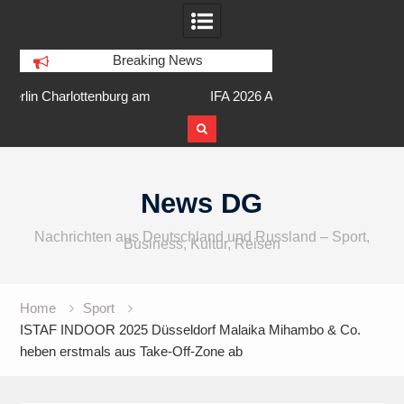
Breaking News
am
IFA 2026 Audio wird größer,
Berlin Runners City 
internationaler und vielfältiger
Skip
to
News DG
content
Nachrichten aus Deutschland und Russland – Sport,
Business, Kultur, Reisen
Home
Sport
ISTAF INDOOR 2025 Düsseldorf Malaika Mihambo & Co.
heben erstmals aus Take-Off-Zone ab