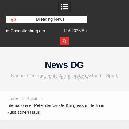
Breaking News
am
IFA 2026 Audio wird größer,
Berlin Runners City 
internationaler und vielfältiger
Skip
to
News DG
content
Nachrichten aus Deutschland und Russland – Sport,
Business, Kultur, Reisen
Home
Kultur
Internationaler Peter der Große Kongress in Berlin im
Russischen Haus