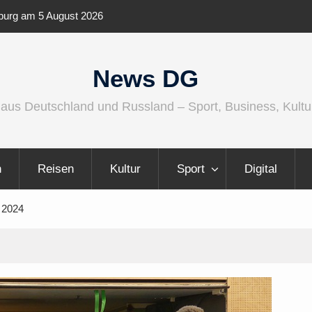
ernationaler und
Berlin Runners City Night 2026
News DG
 aus Deutschland und Russland – Sport, Business, Kultu
n
Reisen
Kultur
Sport
Digital
t 2024