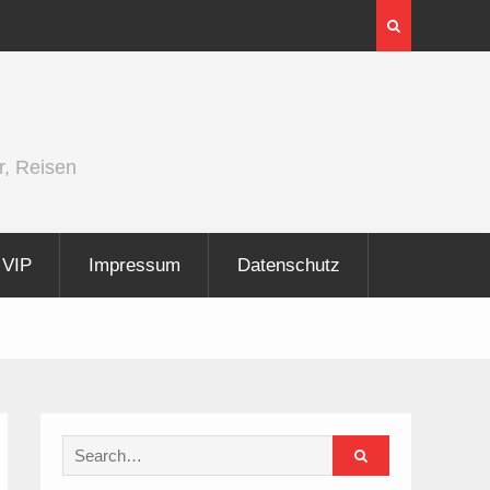
InnoTrans 2026 zeigt Technologien für die
Elektrifizierung der Schiene
r, Reisen
VIP
Impressum
Datenschutz
Search
for: