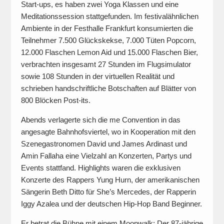
Start-ups, es haben zwei Yoga Klassen und eine
Meditationssession stattgefunden. Im festivalähnlichen
Ambiente in der Festhalle Frankfurt konsumierten die
Teilnehmer 7.500 Glückskekse, 7.000 Tüten Popcorn,
12.000 Flaschen Lemon Aid und 15.000 Flaschen Bier,
verbrachten insgesamt 27 Stunden im Flugsimulator
sowie 108 Stunden in der virtuellen Realität und
schrieben handschriftliche Botschaften auf Blätter von
800 Blöcken Post-its.
Abends verlagerte sich die me Convention in das
angesagte Bahnhofsviertel, wo in Kooperation mit den
Szenegastronomen David und James Ardinast und
Amin Fallaha eine Vielzahl an Konzerten, Partys und
Events stattfand. Highlights waren die exklusiven
Konzerte des Rappers Yung Hurn, der amerikanischen
Sängerin Beth Ditto für She’s Mercedes, der Rapperin
Iggy Azalea und der deutschen Hip-Hop Band Beginner.
Er betrat die Bühne mit einem Moonwalk: Der 87‑jährige