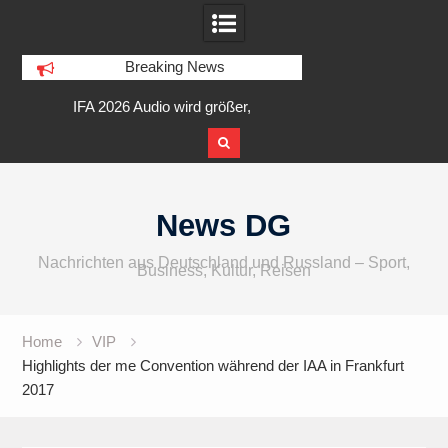
Breaking News
am
IFA 2026 Audio wird größer,
Berlin Runners City 
internationaler und vielfältiger
Skip
to
News DG
content
Nachrichten aus Deutschland und Russland – Sport,
Business, Kultur, Reisen
Home
VIP
Highlights der me Convention während der IAA in Frankfurt
2017