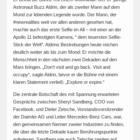
Astronaut Buzz Aldrin, der als zweiter Mann auf dem
Mond zur lebenden Legende wurde. Der Mann, der
#newrealities weit vor allen anderen gesehen hat,
machte auch das erste Selfie im All – mit einer an der
Apollo 11 befestigten Kamera, “ dem teuersten Selfie-
Stick der Welt”. Aldrins Bestrebungen heute reichen
deutlich weiter als bis zum Mond: Er möchte die
Menschheit in den nächsten zwei Dekaden auf den
Mars bringen. „Don’t visit and go back. Visit and
occupy“, sagte Aldrin, bevor er die Bühne mit einem
klaren Statement verließ: „Explore or expire.“
Die zentrale Botschaft des mit Spannung erwarteten
Gesprächs zwischen Sheryl Sandberg, COO von
Facebook, und Dieter Zetsche, Vorstands­vorsitzender
der Daimler AG und Leiter Mercedes-Benz Cars, war,
den gemeinsamen Nenner zweier Industrien zu finden,
die über die letzte Dekade kaum Berührungspunkte
aufwiesen. Sandberg wie auch Zetsche zeigten auf,