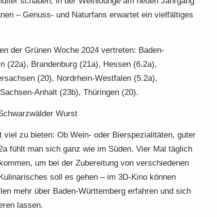
hulter schauen, in der Weinlounge am neuen Jahrgang
nen – Genuss- und Naturfans erwartet ein vielfältiges
len der Grünen Woche 2024 vertreten: Baden-
in (22a), Brandenburg (21a), Hessen (6.2a),
sachsen (20), Nordrhein-Westfalen (5.2a),
 Sachsen-Anhalt (23b), Thüringen (20).
Schwarzwälder Wurst
iel zu bieten: Ob Wein- oder Bierspezialitäten, guter
2a fühlt man sich ganz wie im Süden. Vier Mal täglich
lkommen, um bei der Zubereitung von verschiedenen
Kulinarisches soll es gehen – im 3D-Kino können
llen mehr über Baden-Württemberg erfahren und sich
eren lassen.