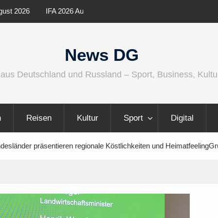
ernationaler und
Berlin Runners City Night 2026
News DG
 aus Deutschland und Russland – Sport, Business, Kultu
n
Reisen
Kultur
Sport
Digital
esländer präsentieren regionale Köstlichkeiten und HeimatfeelingG