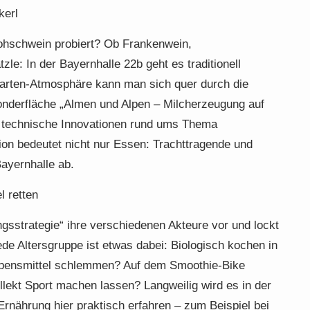
kerl
hschwein probiert? Ob Frankenwein,
zle: In der Bayernhalle 22b geht es traditionell
garten-Atmosphäre kann man sich quer durch die
onderfläche „Almen und Alpen – Milcherzeugung auf
d technische Innovationen rund ums Thema
tion bedeutet nicht nur Essen: Trachttragende und
ayernhalle ab.
l retten
ungsstrategie“ ihre verschiedenen Akteure vor und lockt
de Altersgruppe ist etwas dabei: Biologisch kochen in
Lebensmittel schlemmen? Auf dem Smoothie-Bike
llekt Sport machen lassen? Langweilig wird es in der
Ernährung hier praktisch erfahren – zum Beispiel bei