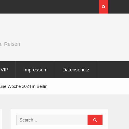
InnoTrans 2026 zeigt Technologien für die
Elektrifizierung der Schiene
r, Reisen
VIP
Impressum
Datenschutz
rüne Woche 2024 in Berlin
Search
for: