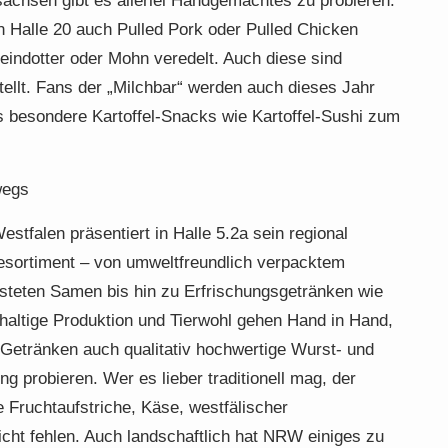
achsen gibt es allerlei Handgemachtes zu probieren.
n Halle 20 auch Pulled Pork oder Pulled Chicken
indotter oder Mohn veredelt. Auch diese sind
tellt. Fans der „Milchbar“ werden auch dieses Jahr
es besondere Kartoffel-Snacks wie Kartoffel-Sushi zum
wegs
stfalen präsentiert in Halle 5.2a sein regional
kesortiment – von umweltfreundlich verpacktem
östeten Samen bis hin zu Erfrischungsgetränken wie
haltige Produktion und Tierwohl gehen Hand in Hand,
etränken auch qualitativ hochwertige Wurst- und
g probieren. Wer es lieber traditionell mag, der
 Fruchtaufstriche, Käse, westfälischer
cht fehlen. Auch landschaftlich hat NRW einiges zu