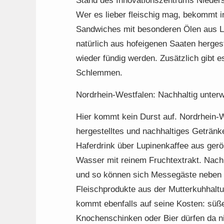
Stand des Innovationszentrums Nieders
Wer es lieber fleischig mag, bekommt i
Sandwiches mit besonderen Ölen aus Le
natürlich aus hofeigenen Saaten herges
wieder fündig werden. Zusätzlich gibt 
Schlemmen.
Nordrhein-Westfalen: Nachhaltig unter
Hier kommt kein Durst auf. Nordrhein-We
hergestelltes und nachhaltiges Geträn
Haferdrink über Lupinenkaffee aus ger
Wasser mit reinem Fruchtextrakt. Nach
und so können sich Messegäste neben G
Fleischprodukte aus der Mutterkuhhaltun
kommt ebenfalls auf seine Kosten: süße
Knochenschinken oder Bier dürfen da ni