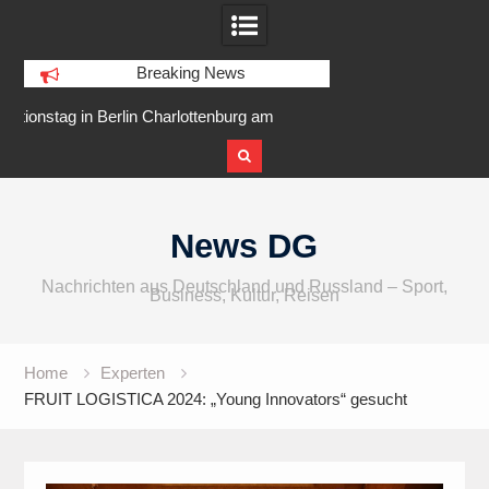
Breaking News
enburg am
IFA 2026 Audio wird größer,
Berlin Runner
r Ufer
internationaler und vielfältiger
Skip
to
News DG
content
Nachrichten aus Deutschland und Russland – Sport,
Business, Kultur, Reisen
Home
Experten
FRUIT LOGISTICA 2024: „Young Innovators“ gesucht