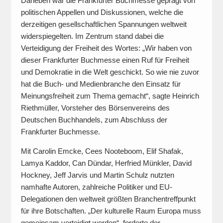
Daneben war die Frankfurter Buchmesse geprägt von
politischen Appellen und Diskussionen, welche die
derzeitigen gesellschaftlichen Spannungen weltweit
widerspiegelten. Im Zentrum stand dabei die
Verteidigung der Freiheit des Wortes: „Wir haben von
dieser Frankfurter Buchmesse einen Ruf für Freiheit
und Demokratie in die Welt geschickt. So wie nie zuvor
hat die Buch- und Medienbranche den Einsatz für
Meinungsfreiheit zum Thema gemacht“, sagte Heinrich
Riethmüller, Vorsteher des Börsenvereins des
Deutschen Buchhandels, zum Abschluss der
Frankfurter Buchmesse.
Mit Carolin Emcke, Cees Nooteboom, Elif Shafak,
Lamya Kaddor, Can Dündar, Herfried Münkler, David
Hockney, Jeff Jarvis und Martin Schulz nutzten
namhafte Autoren, zahlreiche Politiker und EU-
Delegationen den weltweit größten Branchentreffpunkt
für ihre Botschaften. „Der kulturelle Raum Europa muss
gemeinsam verteidigt werden“, forderte der