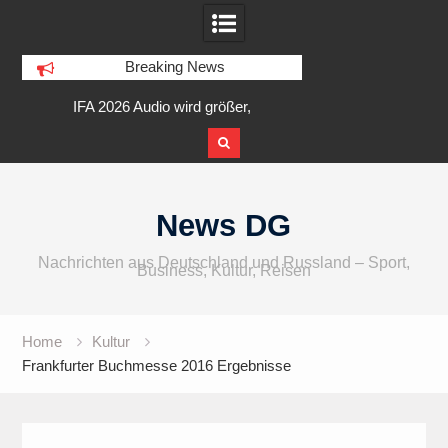
Breaking News
am
IFA 2026 Audio wird größer,
Berlin Runners City 
internationaler und vielfältiger
Skip
to
News DG
content
Nachrichten aus Deutschland und Russland – Sport,
Business, Kultur, Reisen
Home
Kultur
Frankfurter Buchmesse 2016 Ergebnisse