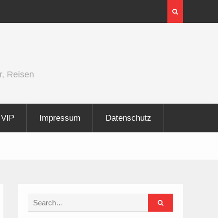
2026
InnoTrans 2026 zeigt Technologien für
Elektrifizierung der Schiene
r, Reisen
VIP
Impressum
Datenschutz
Search
for: