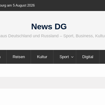
ird größer, internationaler und
Berlin Runners City Night 
News DG
 aus Deutschland und Russland – Sport, Business, Kultu
n
Reisen
Kultur
Sport
Digital