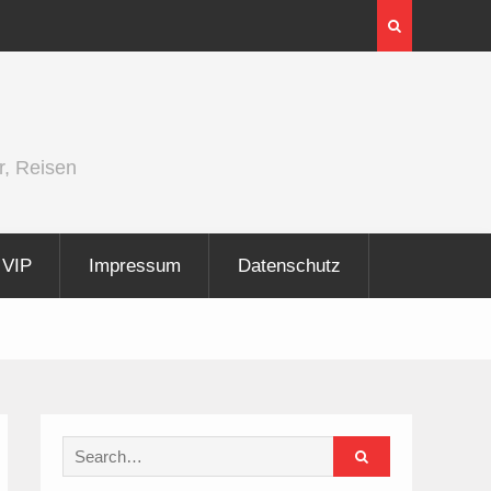
er und
Berlin Runners City Night 2026
r, Reisen
VIP
Impressum
Datenschutz
Search
for: