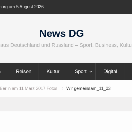
enburg am 5 August 2026
IFA 2026 Audio wird größer, international
vielfältiger
News DG
 aus Deutschland und Russland – Sport, Business, Kultu
n
Reisen
Kultur
Sport
Digital
 Berlin am 11 März 2017 Fotos
Wir gemeinsam_11_03