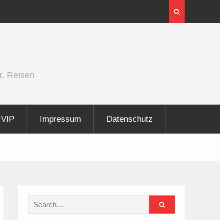
InnoTrans 2026 zeigt Technologien für die
Elektrifizierung der Schiene
r, Reisen
VIP
Impressum
Datenschutz
Search
for: