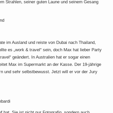
inem Strahlen, seiner guten Laune und seinem Gesang
and
te im Ausland und reiste von Dubai nach Thailand,
llte es „work & travel“ sein, doch Max hat lieber Party
avel“ geändert. In Australien hat er sogar einen
eitet Max im Supermarkt an der Kasse. Der 19-jährige
rn und sehr selbstbewusst. Jetzt will er vor der Jury
bardi
f hat. Sie ist nicht nur Fotografin, sondern auch