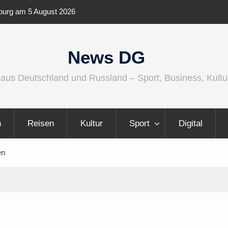
ernationaler und
Berlin Runners City Night 2026
News DG
 aus Deutschland und Russland – Sport, Business, Kultu
n
Reisen
Kultur
Sport
Digital
en