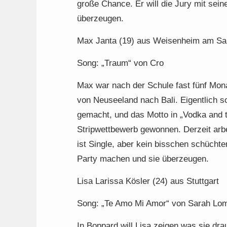
große Chance. Er will die Jury mit se
überzeugen.
Max Janta (19) aus Weisenheim am S
Song: „Traum“ von Cro
Max war nach der Schule fast fünf Mona
von Neuseeland nach Bali. Eigentlich so
gemacht, und das Motto in „Vodka and tr
Stripwettbewerb gewonnen. Derzeit arb
ist Single, aber kein bisschen schüchte
Party machen und sie überzeugen.
Lisa Larissa Kösler (24) aus Stuttgart
Song: „Te Amo Mi Amor“ von Sarah Lom
In Boppard will Lisa zeigen was sie drau