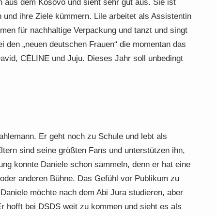
h aus dem Kosovo und sieht sehr gut aus. Sie ist
und ihre Ziele kümmern. Lile arbeitet als Assistentin
men für nachhaltige Verpackung und tanzt und singt
 bei den „neuen deutschen Frauen“ die momentan das
avid, CÉLINE und Juju. Dieses Jahr soll unbedingt
!
trahlemann. Er geht noch zu Schule und lebt als
tern sind seine größten Fans und unterstützen ihn,
rung konnte Daniele schon sammeln, denn er hat eine
 oder anderen Bühne. Das Gefühl vor Publikum zu
. Daniele möchte nach dem Abi Jura studieren, aber
 Er hofft bei DSDS weit zu kommen und sieht es als