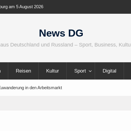
IFA 2026 Audio wird größer, internationaler und
Berlin Ru
vielfältiger
News DG
 aus Deutschland und Russland – Sport, Business, Kultu
n
Reisen
Kultur
Sport
Digital
e Zuwanderung in den Arbeitsmarkt