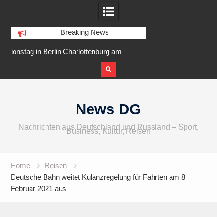
Breaking News
tenburg am
IFA 2026 Audio wird größer,
Berlin Runn
er Ufer
internationaler und vielfältiger
Skip
to
News DG
content
Nachrichten aus Deutschland und Russland – Sport,
Business, Kultur, Reisen
Home
Reisen
Deutsche Bahn weitet Kulanzregelung für Fahrten am 8
Februar 2021 aus