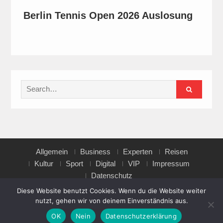
Berlin Tennis Open 2026 Auslosung
Search
for:
Allgemein
Business
Experten
Reisen
Kultur
Sport
Digital
VIP
Impressum
Datenschutz
Diese Website benutzt Cookies. Wenn du die Website weiter
nutzt, gehen wir von deinem Einverständnis aus.
Copyright © All rights reserved.
OK
Nein
Datenschutzerklärung
Magazine Point by
Axle Themes