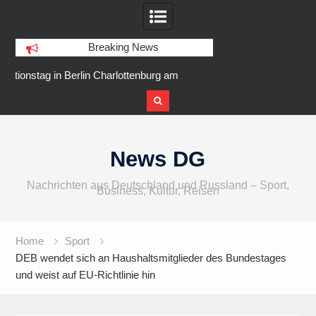
Breaking News
nburg am
IFA 2026 Audio wird größer,
Berlin Runners
 Ufer
internationaler und vielfältiger
Skip
to
News DG
content
Nachrichten aus Deutschland und Russland – Sport,
Business, Kultur, Reisen
Home
Sport
DEB wendet sich an Haushaltsmitglieder des Bundestages
und weist auf EU-Richtlinie hin