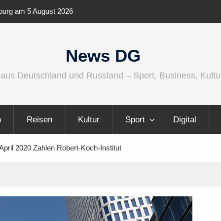
 Audio wird größer, internationaler und
Berlin Runners Cit
er
News DG
 aus Deutschland und Russland – Sport, Business, Kultu
n
Reisen
Kultur
Sport
Digital
April 2020 Zahlen Robert-Koch-Institut