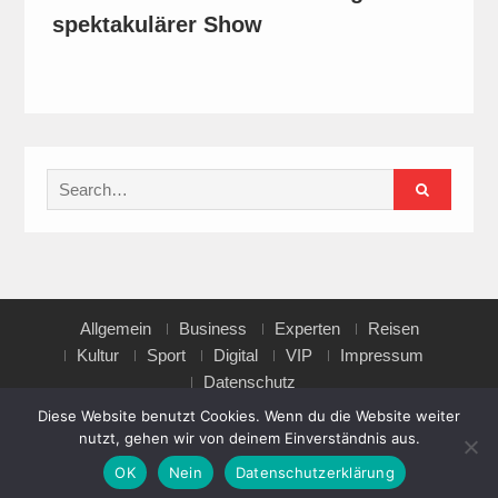
spektakulärer Show
Search
for:
Allgemein
Business
Experten
Reisen
Kultur
Sport
Digital
VIP
Impressum
Datenschutz
Diese Website benutzt Cookies. Wenn du die Website weiter
nutzt, gehen wir von deinem Einverständnis aus.
Copyright © All rights reserved.
OK
Nein
Datenschutzerklärung
Magazine Point by
Axle Themes