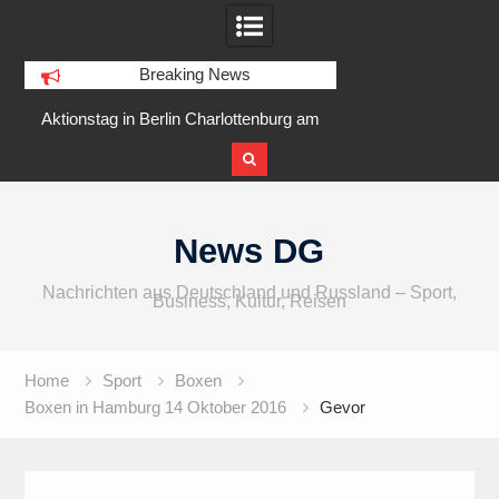
Breaking News
r
Aktionstag in Berlin Charlottenburg am
IFA 2026 Audio
5 August 2026 am Goslarer Ufer
internationaler u
Skip
to
News DG
content
Nachrichten aus Deutschland und Russland – Sport,
Business, Kultur, Reisen
Home
Sport
Boxen
Boxen in Hamburg 14 Oktober 2016
Gevor