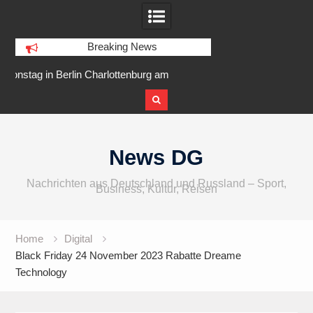
Breaking News
lottenburg am
IFA 2026 Audio wird größer,
Berlin R
larer Ufer
internationaler und vielfältiger
Skip
to
News DG
content
Nachrichten aus Deutschland und Russland – Sport,
Business, Kultur, Reisen
Home
Digital
Black Friday 24 November 2023 Rabatte Dreame
Technology