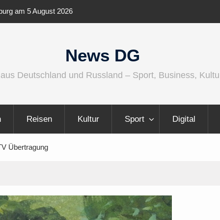
io wird größer, internationaler und
Berlin Runners City Ni
News DG
 aus Deutschland und Russland – Sport, Business, Kultu
n
Reisen
Kultur
Sport
Digital
TV Übertragung