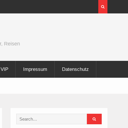
ght 2026
InnoTrans 2026 zeigt Technologien
Elektrifizierung der Schiene
r, Reisen
VIP
Impressum
Datenschutz
Search
for: