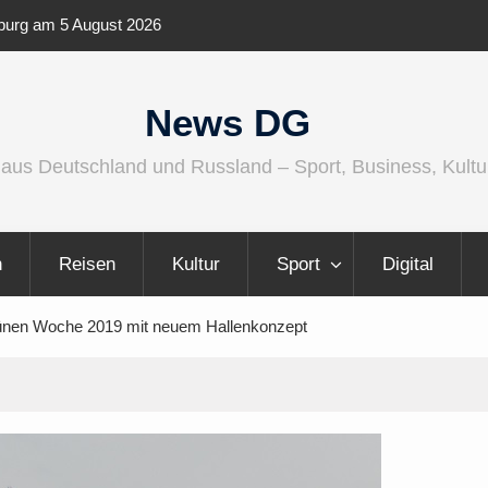
udio wird größer, internationaler und
Berlin Runners City 
News DG
 aus Deutschland und Russland – Sport, Business, Kultu
n
Reisen
Kultur
Sport
Digital
 Grünen Woche 2019 mit neuem Hallenkonzept