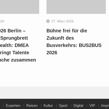
026
27. März 2026
26 Berlin –
Bühne frei für die
 Sprungbrett
Zukunft des
Health: DMEA
Busverkehrs: BUS2BUS
ringt Talente
2026
nche zusammen
Experten
Reisen
Kultur
Sport
Digital
VIP
Imp