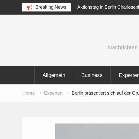
Aktionstag in Berlin Charlottenburg am 5 August 2026
Breaking News
IFA 2026 A
am Goslarer Ufer
vielfältiger
Skip
to
content
Nachrichten
Allgemein
Business
Experte
Home
Experten
Berlin präsentiert sich auf der