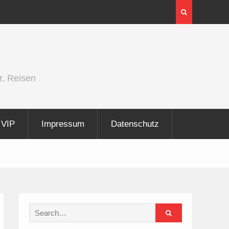
Night 2026
InnoTrans 2026 zeigt Technologi
Elektrifizierung der Schiene
r, Reisen
VIP
Impressum
Datenschutz
Search
for: