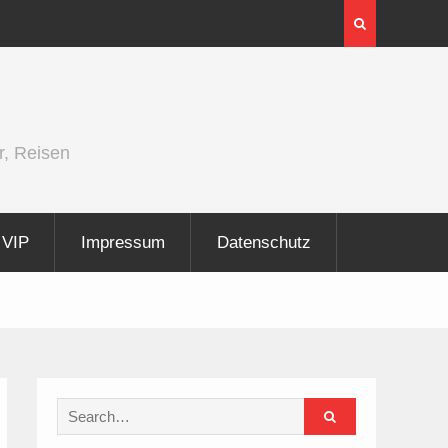
er und
Berlin Runners City Night 2026
r, Reisen
VIP
Impressum
Datenschutz
Search
for: