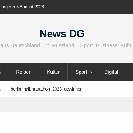
enburg am 5 August 2026
IFA 2026 Audio wird größer, international
vielfältiger
News DG
 aus Deutschland und Russland – Sport, Business, Kultu
n
Reisen
Kultur
Sport
Digital
e
berlin_halbmarathon_2023_gewinner