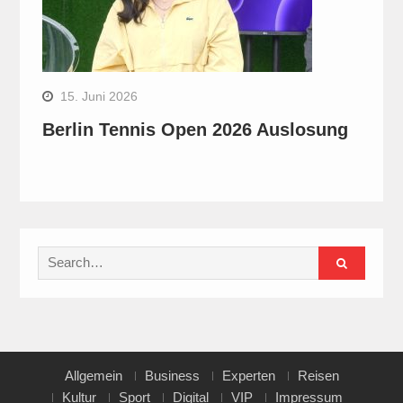
15. Juni 2026
Berlin Tennis Open 2026 Auslosung
Search
for:
Allgemein
Business
Experten
Reisen
Kultur
Sport
Digital
VIP
Impressum